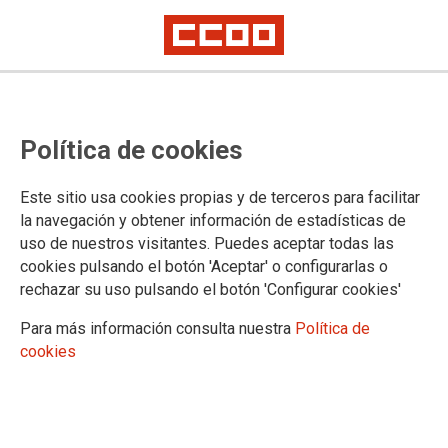
Política de cookies
Este sitio usa cookies propias y de terceros para facilitar
la navegación y obtener información de estadísticas de
INFORMACIÓN INSTITUCIONAL Y ORGANIZATIVA
uso de nuestros visitantes. Puedes aceptar todas las
cookies pulsando el botón 'Aceptar' o configurarlas o
Información adicional 'artículo 6 Ley 19/2013'
rechazar su uso pulsando el botón 'Configurar cookies'
Para más información consulta nuestra
Política de
Competencias que desarrolla la Organización
cookies
Sindical
Régimen jurídico