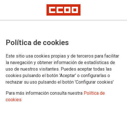
Política de cookies
Este sitio usa cookies propias y de terceros para facilitar
la navegación y obtener información de estadísticas de
COMPETENCIAS DE CCOO ANDALUCÍA
uso de nuestros visitantes. Puedes aceptar todas las
cookies pulsando el botón 'Aceptar' o configurarlas o
Para el desarrollo de las distintas competencias que ostenta
rechazar su uso pulsando el botón 'Configurar cookies'
la C.S. de CCOO de Andalucía así como para la ejecución
del documento de resoluciones que emana de cada
Para más información consulta nuestra
Política de
Congreso a nivel andaluz, la organización se conforma de
cookies
distintas Secretarías que, aunque trabajan los temas de forma
transversal así como de forma coordinada entre ellas, cada
una tiene encomendadas distintas tareas o líneas a seguir
que acercan al terreno del día a día su acción sindical tanto